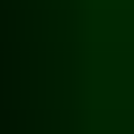
Off Festival
Praktische informationen
Junges Publikum
Schulprogramm
Presse / Pro
DE
EN
FR