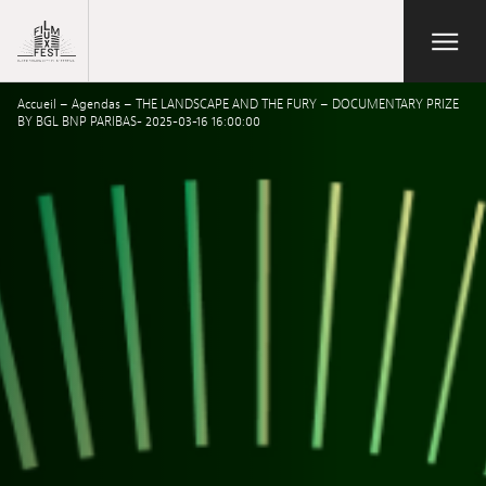
Aller au contenu principal
Open/Close
Lux Film Festival
Accueil
–
Agendas
–
THE LANDSCAPE AND THE FURY – DOCUMENTARY PRIZE
Suchen
BY BGL BNP PARIBAS- 2025-03-16 16:00:00
Agenda
Ticketverkauf
Ausgabe 2026
Festival