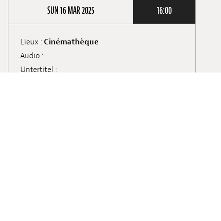
SUN 16 MAR 2025
16:00
Lieux :
Cinémathèque
Audio :
Untertitel :
Screening :
Public Screening
Ticket kaufen