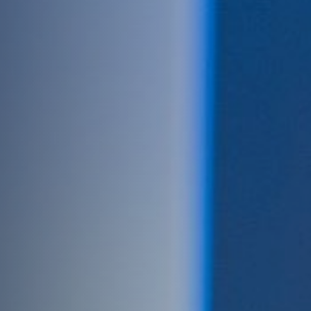
Hors-Festival
Infos pratiques
Jeune Public
Scolaire
Presse / Pro
FR
EN
DE