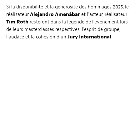
Si la disponibilité et la générosité des hommagés 2025, le
réalisateur
Alejandro Amenábar
et l’acteur, réalisateur
Tim Roth
resteront dans la légende de l’événement lors
de leurs masterclasses respectives, l’esprit de groupe,
l’audace et la cohésion d’un
Jury International
d’exception
(Trine Dyrholm, actrice danoise, Paul Laverty,
scénariste britannique, Valerie Pachner, actrice
autrichienne, Albert Serra, réalisateur espagnol et Jeff
Desom, artiste luxembourgeois) présidé par le réalisateur
iranien Mohammad Rasoulof feront également date.
Soutenue conjointement par le ministère de la Culture et la
Ville de Luxembourg, l’a.s.b.l. «Luxembourg City Film
Festival» fait, à chaque édition, preuve de dynamisme et
d’adaptabilité pour mobiliser les cinéphiles, les
festivalier·ère·s, les invité·e·s, les professionnel·le·s et le
grand public.