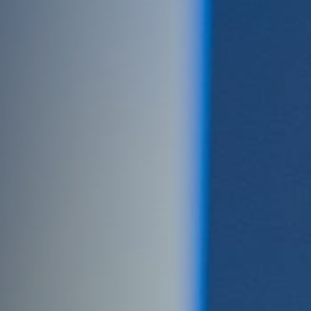
Emplois
Soumissions
Archives
Publications