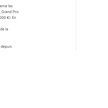
erne les
, Grand Prix
000 €). En
de la
, depuis
n jury
ération
lis (2 000