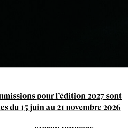
umissions pour l’édition 2027 sont
es du 15 juin au 21 novembre 2026