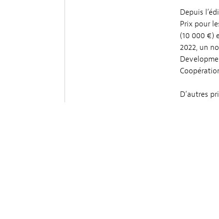
Depuis l’éd
Prix pour le
(10 000 €) 
2022, un no
Development
Coopératio
D’autres pr
2023, le Pri
constitué d
internation
La compétit
€), le Prix 
*Pour l’in
internati