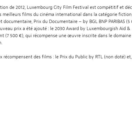
ition de 2012, Luxembourg City Film Festival est compétitif et déc
s meilleurs films du cinéma international dans la catégorie fiction
et documentaire, Prix du Documentaire – by BGL BNP PARIBAS (5 
uveau prix a été ajouté : le 2030 Award by Luxembourgish Aid &
 (7 500 €), qui récompense une œuvre inscrite dans le domaine 
n.
ix récompensent des films : le Prix du Public by RTL (non doté) et
x FIPRESCI, Prix International de la Critique (non doté), remis par u
e critiques de cinéma internationaux par l’intermédiaire de la Féd
ale de la presse cinématographique (
FIPRESCI
).
ion pour le jeune public comprend Prix du Jury Jeune – by Kinepo
du Jury Scolaire (non doté) et le Prix du Jury Enfants (non doté).
stant, le LuxFilmFest n’accepte pas les courts métrages
onaux.