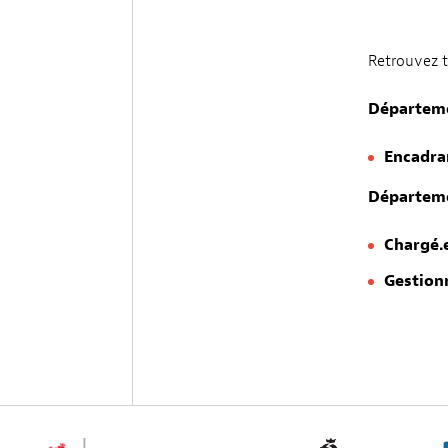
Retrouvez t
Départeme
Encadran
Départem
Chargé.e
Gestionn