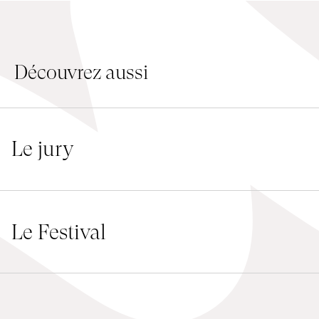
Emplois
Soumissions
Découvrez aussi
Archives
Publications
Le jury
Le Festival