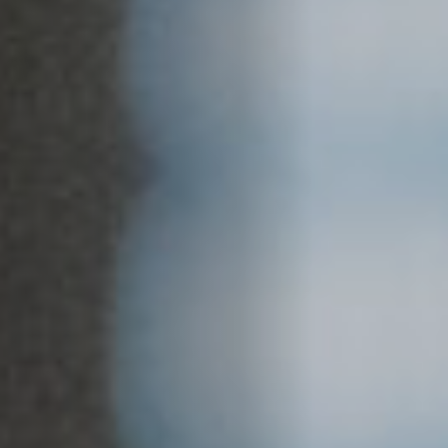
Hors-Festival
Infos pratiques
Jeune Public
Scolaire
Presse / Pro
FR
EN
DE