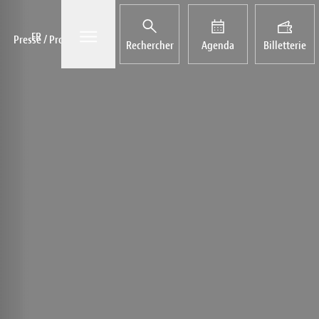
Open/Close sub-menu
FR
Presse / Pro
Rechercher
Agenda
Billetterie
nts
ogique
Actualités
Récompenses
LuxFilmFest Campus
Galeries
Équipe
hives
Publications