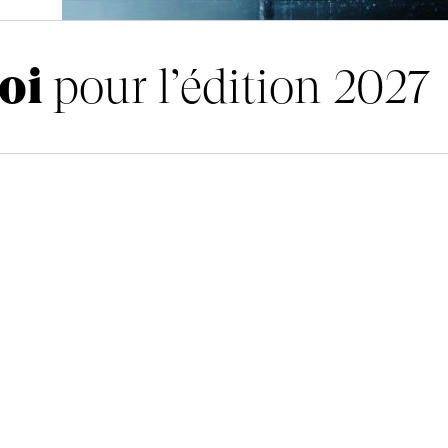
loi
os
offres d’emploi
pour l’édition 2027
po