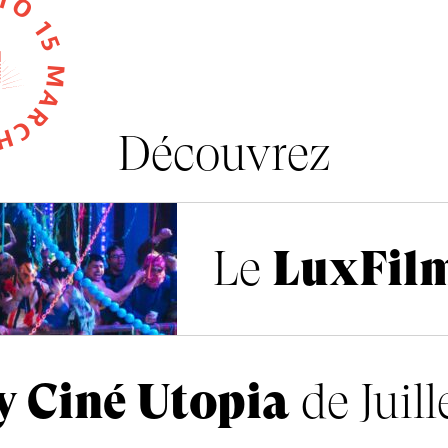
RCH 2026 •
Découvrez
illet
Le
LuxFilmLab
Le
LuxFil
y Ciné Utopia
e by Ciné Utopia
de Juill
de 