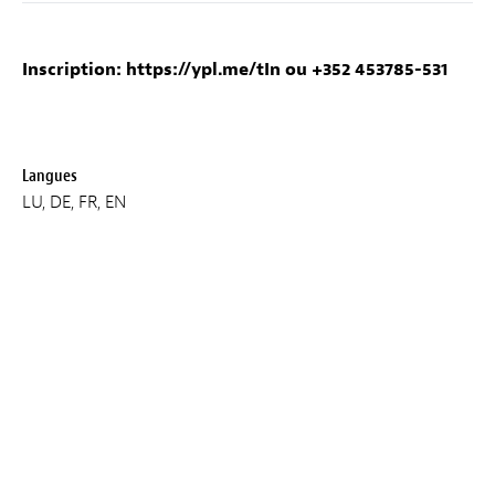
Inscription:
https://ypl.me/tIn
ou +352 453785-531
Langues
LU, DE, FR, EN
Durée
120 min
Lieu
MUDAM
Prix
10 € par session (1,5 € par session avec le Kulturpass)
Sous réserve de modification ou d’annulation