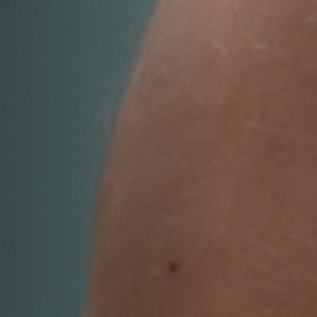
Off Festival
Praktische informationen
Junges Publikum
Schulprogramm
Presse / Pro
DE
EN
FR