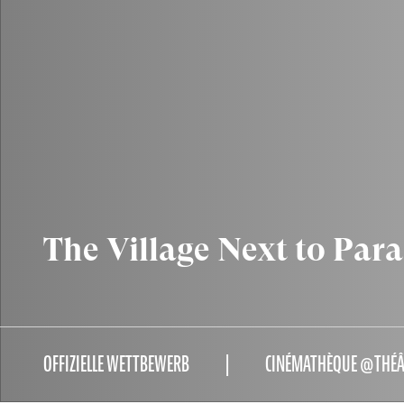
The Village Next to Para
OFFIZIELLE WETTBEWERB
CINÉMATHÈQUE @THÉÂT