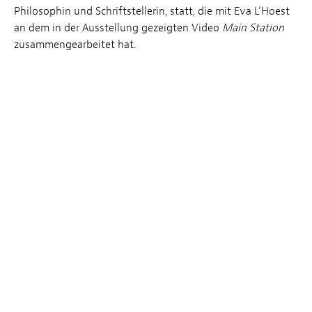
Philosophin und Schriftstellerin, statt, die mit Eva L‘Hoest
an dem in der Ausstellung gezeigten Video
Main Station
zusammengearbeitet hat.
SCHULE
07.03
– 18:00 → 19:30
Anmeldung:
visites@casino-luxembourg.lu
Freier Eintritt,
im Rahmen der
verfügbaren
Plätze
Vorgeschlagen von