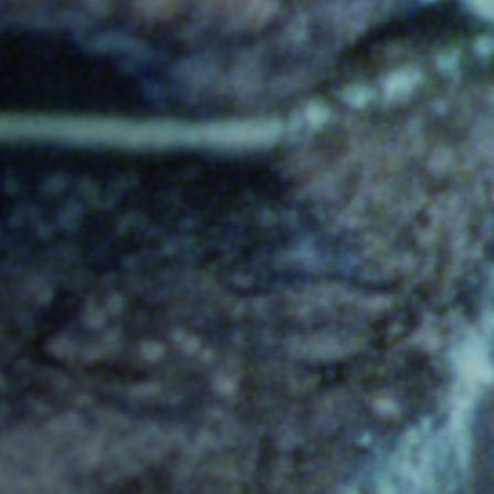
Off Festival
Praktische informationen
Junges Publikum
Schulprogramm
Presse / Pro
DE
EN
FR