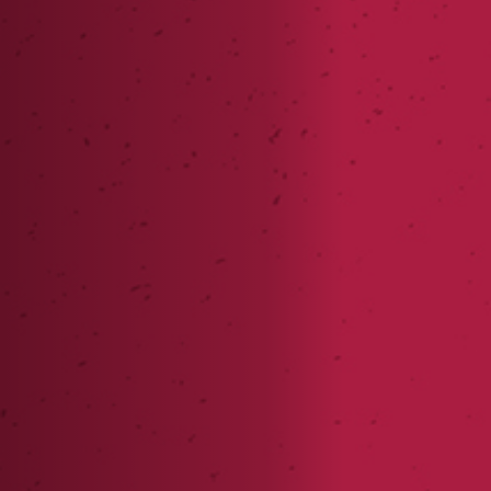
Off Festival
Praktische informationen
Junges Publikum
Schulprogramm
Presse / Pro
DE
EN
FR