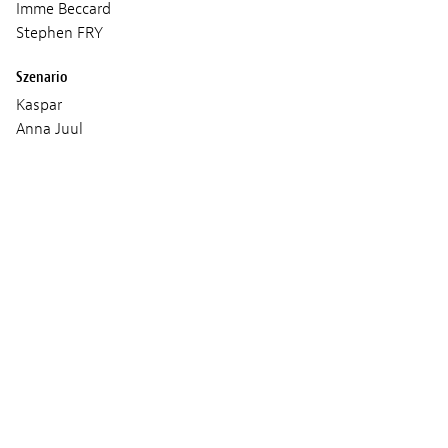
Imme Beccard
Stephen FRY
Szenario
Kaspar
Anna Juul
Bild
Emil Aagaard
Ton
Peter Storm
Musik
Lasse Aagaard
Produktion
Tambo Film
Pressman Film