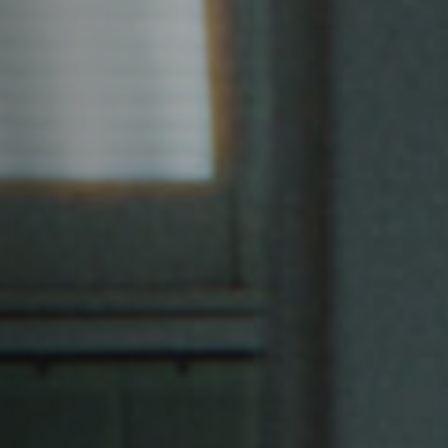
Off Festival
Praktische informationen
Junges Publikum
Schulprogramm
Presse / Pro
DE
EN
FR