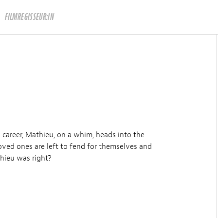
FILMREGISSEUR:IN
 career, Mathieu, on a whim, heads into the
loved ones are left to fend for themselves and
hieu was right?