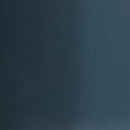
Off Festival
Praktische informationen
Junges Publikum
Schulprogramm
Presse / Pro
DE
EN
FR