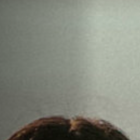
Off Festival
Praktische informationen
Junges Publikum
Schulprogramm
Presse / Pro
DE
EN
FR