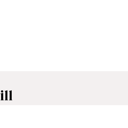
© SEBASTIAN THILL
ill