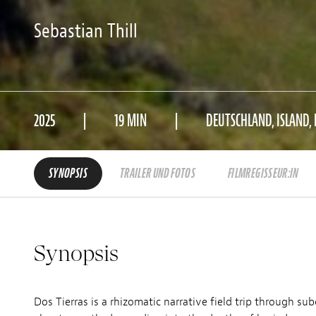
Sebastian Thill
2025
19 MIN
DEUTSCHLAND, ISLAND,
SYNOPSIS
TRAILER UND FOTOS
FILMREGISSEUR:IN
Synopsis
Dos Tierras is a rhizomatic narrative field trip through s