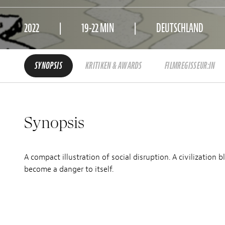
2022
19-22 MIN
DEUTSCHLAND
SYNOPSIS
KRITIKEN & AWARDS
FILMREGISSEUR:IN
Synopsis
A compact illustration of social disruption. A civilization b
become a danger to itself.