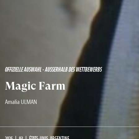
OFFIZIELLE AUSWAHL - AUSSERHALB DES WETTBEWERBS
Magic Farm
Amalia ULMAN
2025
93
ÉTATS-UNIS, ARGENTINE