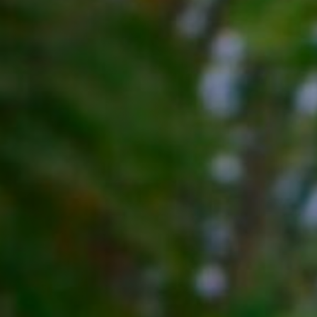
Off Festival
Praktische informationen
Junges Publikum
Schulprogramm
Presse / Pro
DE
EN
FR