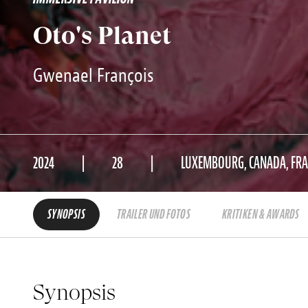
Oto's Planet
Gwenael François
2024
28
LUXEMBOURG, CANADA, FRA
SYNOPSIS
TRAILER UND FOTOS
KRITIKEN & AWARDS
Synopsis