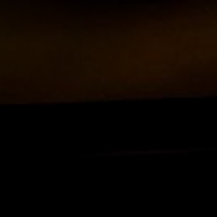
Off Festival
Praktische informationen
Junges Publikum
Schulprogramm
Presse / Pro
DE
EN
FR