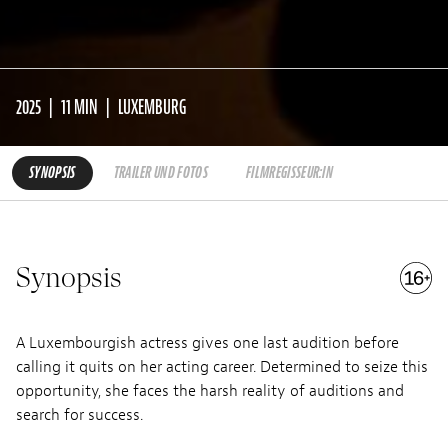
2025
11 MIN
LUXEMBURG
SYNOPSIS
TRAILER UND FOTOS
FILMREGISSEUR:IN
Synopsis
A Luxembourgish actress gives one last audition before
calling it quits on her acting career. Determined to seize this
opportunity, she faces the harsh reality of auditions and
search for success.