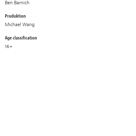
Ben Barnich
Produktion
Michael Wang
Age classification
16+
Trailer und Fotos
© MICHAEL WANG PRODUCTION
© 