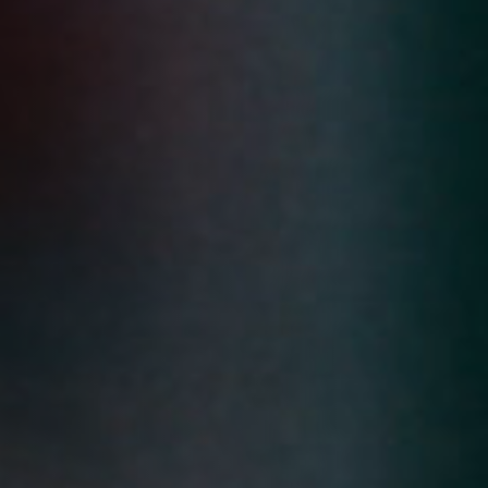
Off Festival
Praktische informationen
Junges Publikum
Schulprogramm
Presse / Pro
DE
EN
FR