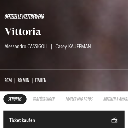
OFFIZIELLE WETTBEWERB
Vittoria
Alessandro CASSIGOLI
|
Casey KAUFFMAN
2024
80 MIN
ITALIEN
SYNOPSIS
VORFÜHRUNGEN
TRAILER UND FOTOS
KRITIKEN & AWAR
Ticket kaufen