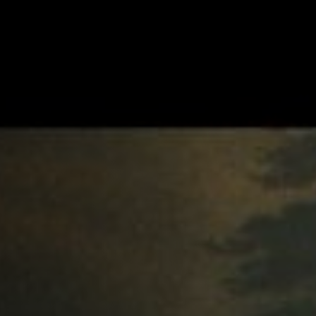
Off Festival
Praktische informationen
Junges Publikum
Schulprogramm
Presse / Pro
DE
EN
FR