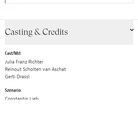
Casting & Credits
Cast/Mit
Julia Franz Richter
Reinout Scholten van Aschat
Gerti Drassl
Szenario
Constantin Lieb
Daniela Baumgärtl
Andreas Prochaska
Bild
Carmen Treichl