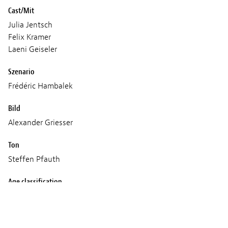
Cast/Mit
Julia Jentsch
Felix Kramer
Laeni Geiseler
Szenario
Frédéric Hambalek
Bild
Alexander Griesser
Ton
Steffen Pfauth
Age classification
16+