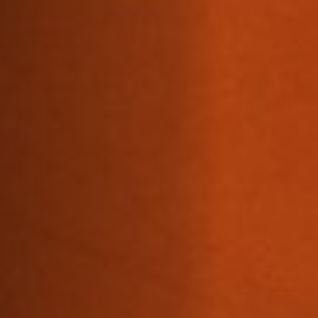
Off Festival
Praktische informationen
Junges Publikum
Schulprogramm
Presse / Pro
DE
EN
FR