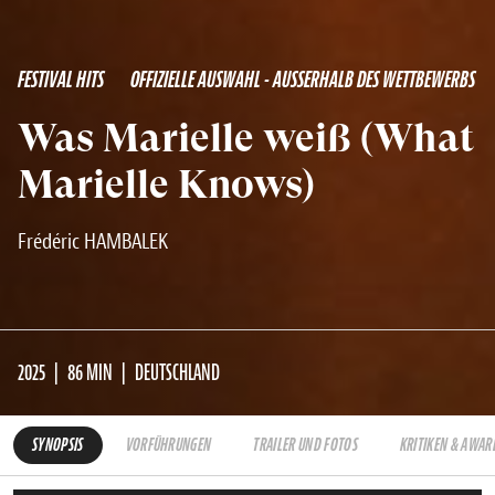
FESTIVAL HITS
OFFIZIELLE AUSWAHL - AUSSERHALB DES WETTBEWERBS
Was Marielle weiß (What
Marielle Knows)
Frédéric HAMBALEK
2025
86 MIN
DEUTSCHLAND
SYNOPSIS
VORFÜHRUNGEN
TRAILER UND FOTOS
KRITIKEN & AWAR