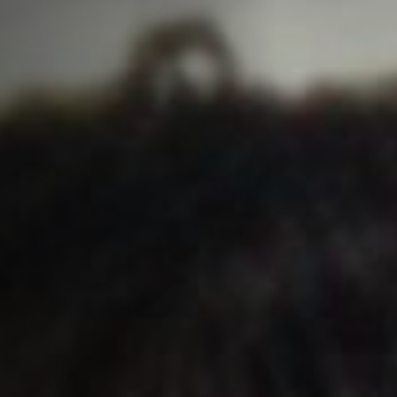
Off Festival
Praktische informationen
Junges Publikum
Schulprogramm
Presse / Pro
DE
EN
FR