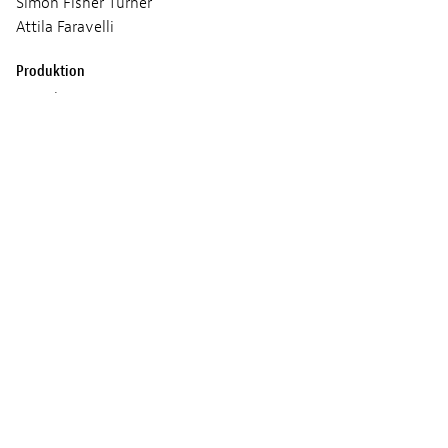
Simon Fisher Turner
Attila Faravelli
Produktion
Kamal ALJAFARI
Flavia MAZZARINO
Age classification
16+
Vorführungen
FREITAG 06 MÄRZ 2026
16:15