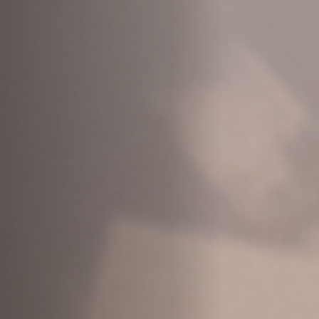
Off Festival
Praktische informationen
Junges Publikum
Schulprogramm
Presse / Pro
DE
EN
FR