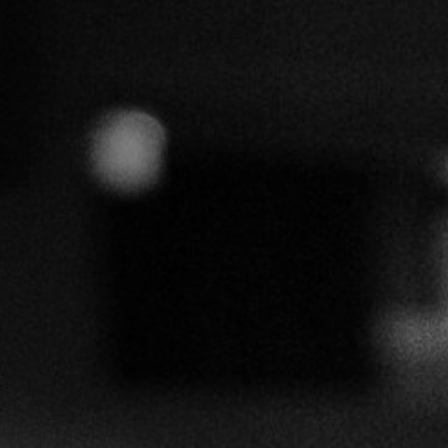
Off Festival
Praktische informationen
Junges Publikum
Schulprogramm
Presse / Pro
DE
EN
FR