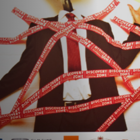
Off Festival
Praktische informationen
Junges Publikum
Schulprogramm
Presse / Pro
DE
EN
FR