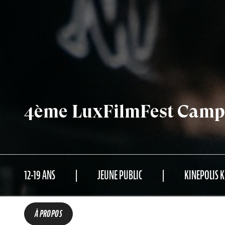
4ème LuxFilmFest Camp
12-19 ANS
JEUNE PUBLIC
KINEPOLIS 
À PROPOS