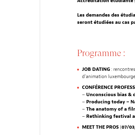
Accréditation étudiante 
Les demandes des étudia
seront étudiées au cas pa
Programme :
JOB DATING
: rencontre
d’animation luxembourge
CONFÉRENCE PROFESS
–
Unconscious bias & d
–
Producing today – N
–
The anatomy of a fi
–
Rethinking festival 
MEET THE PROS
(
07/03