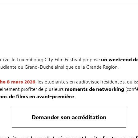
tive, le Luxembourg City Film Festival propose
un week-end de
étudiante du Grand-Duché ainsi que de la Grande Région.
he 8 mars 2026
, les étudiant·e·s en audiovisuel résident·e·s. ou is
einement proﬁter de plusieurs
moments de networking
(confé
ions de ﬁlms en avant-première
.
Demander son accréditation