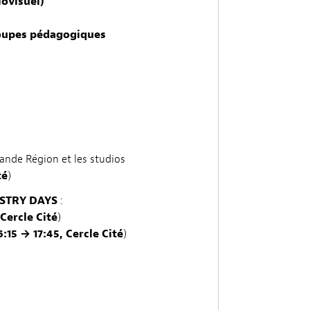
ovisuel)
groupes pédagogiques
ande Région et les studios
té
)
STRY DAYS
:
 Cercle Cité
)
6:15 → 17:45, Cercle Cité
)