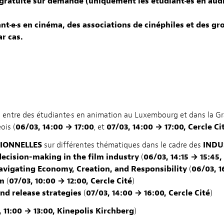
gratuite sur demande (uniquement les étudiant·es en audi
nt·e·s en cinéma, des associations de cinéphiles et des 
r cas.
s entre des étudiante·s en animation au Luxembourg et dans la Gr
ois (
06/03, 14:00 → 17:00
, et
07/03, 14:00 → 17:00, Cercle Ci
IONNELLES
sur différentes thématiques dans le cadre des
INDU
ecision-making in the film industry
(
06/03, 14:15 → 15:45,
avigating Economy, Creation, and Responsibility
(
06/03, 1
lm
(
07/03, 10:00 → 12:00, Cercle Cité
)
and release strategies
(
07/03, 14:00 → 16:00, Cercle Cité
)
, 11:00 → 13:00, Kinepolis Kirchberg
)