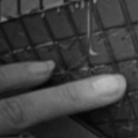
Hors-Festival
Infos pratiques
Jeune Public
Scolaire
Presse / Pro
FR
EN
DE