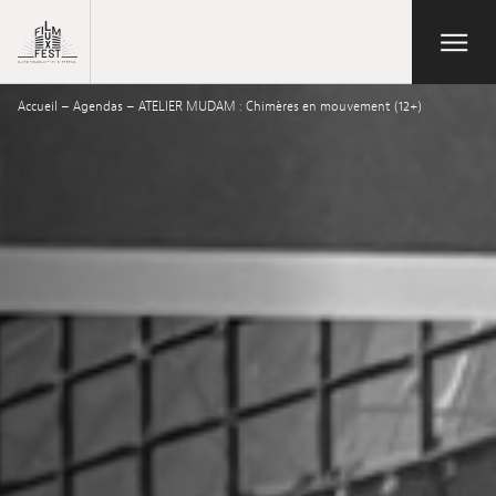
Aller au contenu principal
Open/Close
Lux Film Festival
Accueil
–
Agendas
–
ATELIER MUDAM : Chimères en mouvement (12+)
Rechercher
Agenda
Billetterie
Édition 2026
Festival