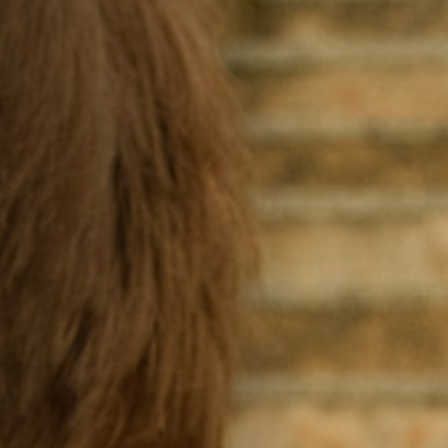
Hors-Festival
Infos pratiques
Jeune Public
Scolaire
Presse / Pro
FR
EN
DE