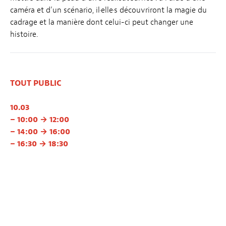
caméra et d’un scénario, il·elle·s découvriront la magie du
cadrage et la manière dont celui-ci peut changer une
histoire.
TOUT PUBLIC
10.03
– 10:00 → 12:00
– 14:00 → 16:00
– 16:30 → 18:30
Inscription:
register@luxfilmfest.lu
Avec