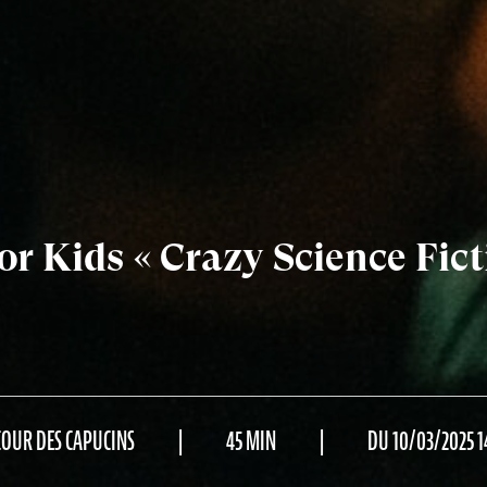
r Kids « Crazy Science Fict
COUR DES CAPUCINS
45 MIN
DU 10/03/2025 1