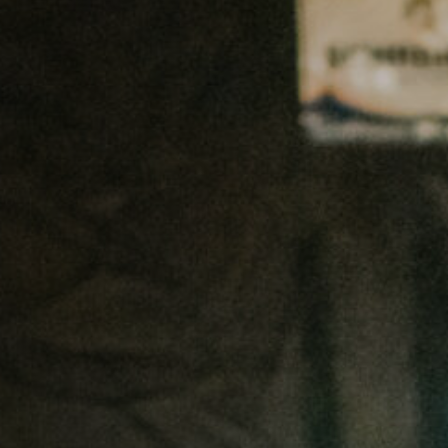
Hors-Festival
Infos pratiques
Jeune Public
Scolaire
Presse / Pro
FR
EN
DE