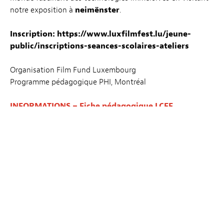
notre exposition à
neimënster
.
Inscription:
https://www.luxfilmfest.lu/jeune-
public/inscriptions-seances-scolaires-ateliers
Organisation Film Fund Luxembourg
Programme pédagogique PHI, Montréal
INFORMATIONS – Fiche pédagogique LCFF
« Visites scolaires / School Visits »
Créneau exact de la visite du « Immersive Pavilion » pour
le public scolaire à convenir avec les organisateur·ice·s.
Les enseignant·e·s reçoivent un dossier pédagogique pour
les visites scolaires. Les organisateur·rice·s recommandent
une introduction de 15 minutes aux technologies
immersives à l’aide de ce dossier, suivie de 45 minutes pour