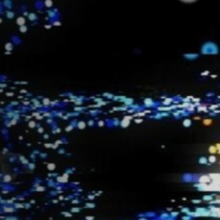
Hors-Festival
Infos pratiques
Jeune Public
Scolaire
Presse / Pro
FR
EN
DE