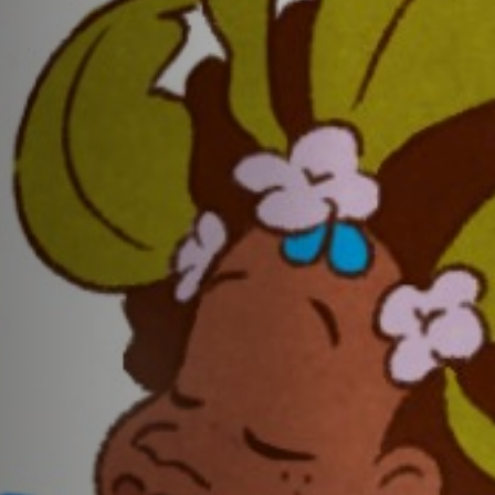
Hors-Festival
Infos pratiques
Jeune Public
Scolaire
Presse / Pro
FR
EN
DE