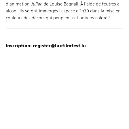
d’animation
Julian
de Louise Bagnall. À l’aide de feutres à
alcool, ils seront immergés l’espace d’1h30 dans la mise en
couleurs des décors qui peuplent cet univers coloré !
Inscription:
register@luxfilmfest.lu
Organisé par
Mélusine Studio
Avec
Marie Hamann Dupuy, Hanna Petit