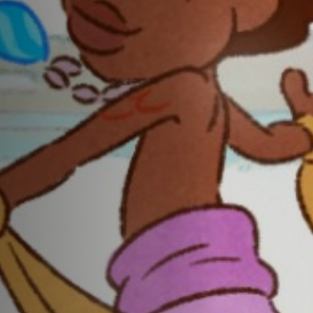
Emplois
Soumissions
Archives
Publications