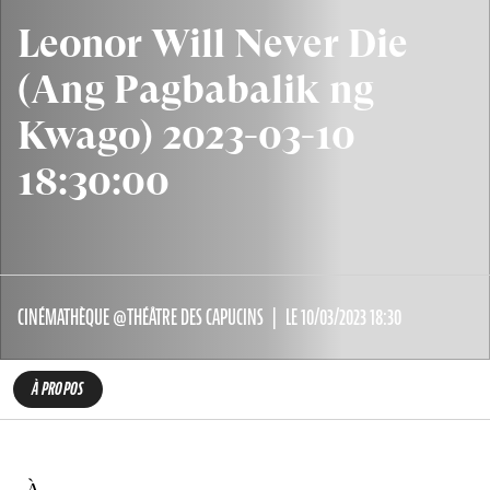
Leonor Will Never Die
(Ang Pagbabalik ng
Kwago) 2023-03-10
18:30:00
CINÉMATHÈQUE @THÉÂTRE DES CAPUCINS
LE 10/03/2023 18:30
À PROPOS