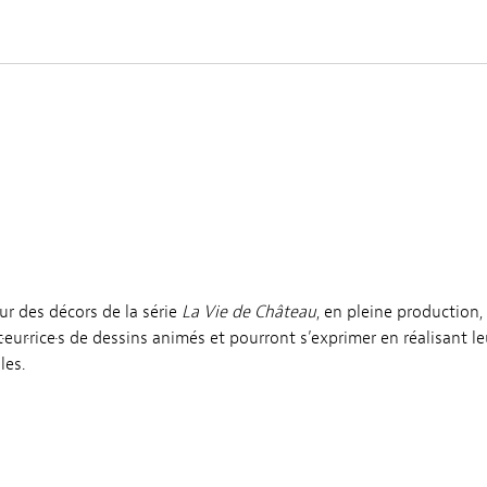
our des décors de la série
La Vie de Château
, en pleine production,
t·eur·rice·s de dessins animés et pourront s’exprimer en réalisant l
les.