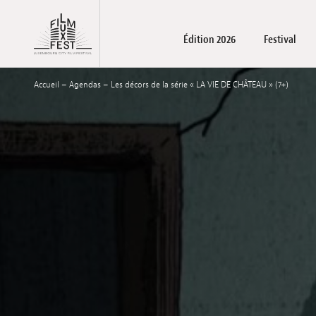
Aller au contenu principal
Édition 2026
Festival
Lux Film Festival
Accueil
–
Agendas
–
Les décors de la série « LA VIE DE CHÂTEAU » (7+)
Films
À propos
LuxFilmLab
Infos pratiques
Films
Séances et ateliers scolaire
Accréditations
Palmarès
Family days – Séa
Devenez part
Séances sc
Espace 
Billette
Inv