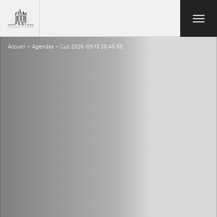
Aller au contenu principal
Open/Close
Lux Film Festival
Accueil
–
Agendas
–
Luz 2026-03-13 20:45:00
Rechercher
Agenda
Billetterie
Édition 2026
Festival