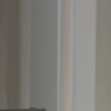
Hors-Festival
Infos pratiques
Jeune Public
Scolaire
Presse / Pro
FR
EN
DE