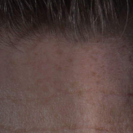
Hors-Festival
Infos pratiques
Jeune Public
Scolaire
Presse / Pro
FR
EN
DE