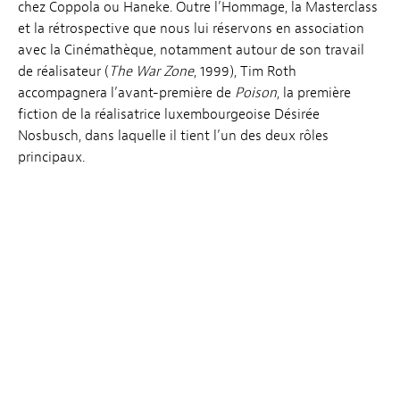
chez Coppola ou Haneke. Outre l’Hommage, la Masterclass
et la rétrospective que nous lui réservons en association
avec la Cinémathèque, notamment autour de son travail
de réalisateur (
The War Zone
, 1999), Tim Roth
accompagnera l’avant-première de
Poison
, la première
fiction de la réalisatrice luxembourgeoise Désirée
Nosbusch, dans laquelle il tient l’un des deux rôles
principaux.
MASTERCLASS, le
mardi 12 Mars à 14h
à la
Cinémathèque de Luxembourg
(animée par Caroline
Vié) et une rétrospective de plusieurs longs métrages.
LA RETROSPECTIVE
Little Odessa
(1994)
The War Zone
(1999)
Youth Without Youth
(2007)