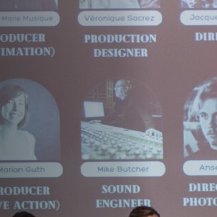
Emplois
Soumissions
Archives
Publications