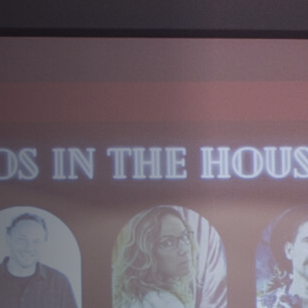
Hors-Festival
Infos pratiques
Jeune Public
Scolaire
Presse / Pro
FR
EN
DE