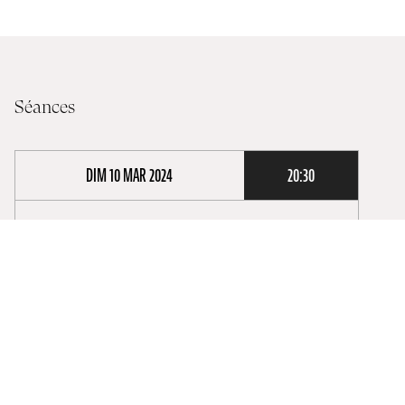
Séances
DIM 10 MAR 2024
20:30
Lieux :
Cinémathèque
Audio :
Sous-titres :
Séance :
1st Screening
Réserver un billet