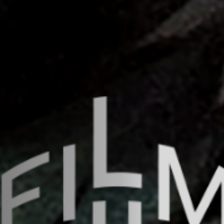
Hors-Festival
Infos pratiques
Jeune Public
Scolaire
Presse / Pro
FR
EN
DE