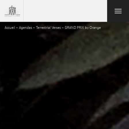
Aller au contenu principal
Open/Close
Lux Film Festival
Accueil
–
Agendas
–
Terrestrial Verses – GRAND PRIX by Orange
Rechercher
Agenda
Billetterie
Édition 2026
Festival