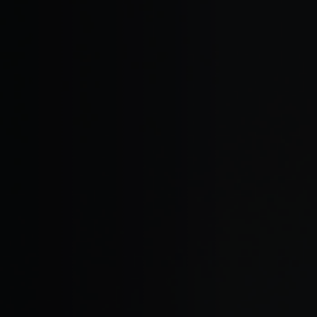
Hors-Festival
Infos pratiques
Jeune Public
Scolaire
Presse / Pro
FR
EN
DE