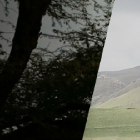
Hors-Festival
Infos pratiques
Jeune Public
Scolaire
Presse / Pro
FR
EN
DE