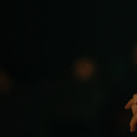
Emplois
Soumissions
Archives
Publications