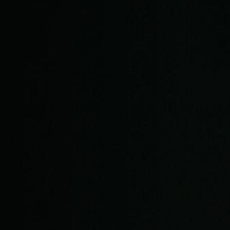
Hors-Festival
Infos pratiques
Jeune Public
Scolaire
Presse / Pro
FR
EN
DE