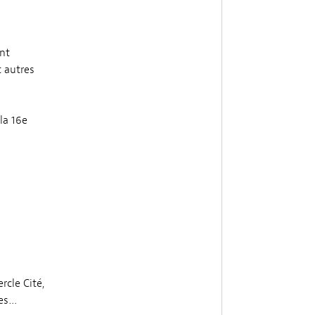
ent
t autres
la 16e
cle Cité,
res…