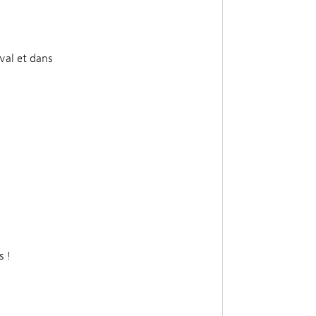
ival et dans
 !