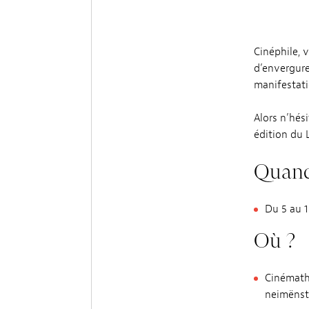
Cinéphile, 
d’envergure
manifestati
Alors n’hés
édition du 
Quand
Du 5 au 
Où ?
Cinémathè
neimënst