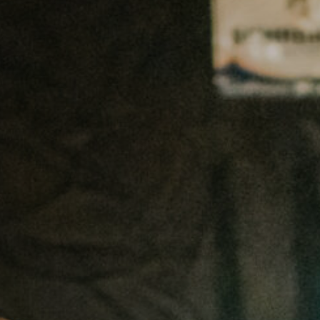
Off Festival
Praktische informationen
Junges Publikum
Schulprogramm
Presse / Pro
DE
EN
FR