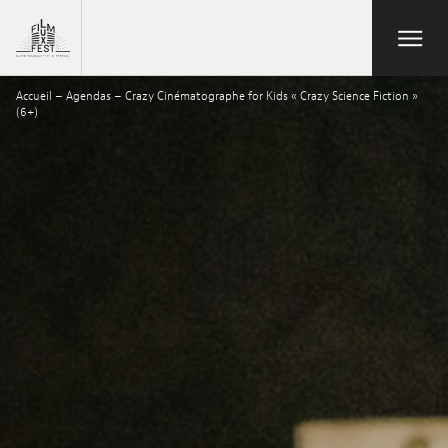
Aller au contenu principal
Open/Close
Lux Film Festival
Accueil
–
Agendas
–
Crazy Cinématographe for Kids « Crazy Science Fiction »
Suchen
(6+)
Agenda
Ticketverkauf
Ausgabe 2026
Festival