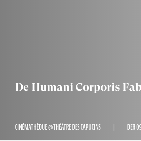
De Humani Corporis Fab
CINÉMATHÈQUE @THÉÂTRE DES CAPUCINS
DER 09