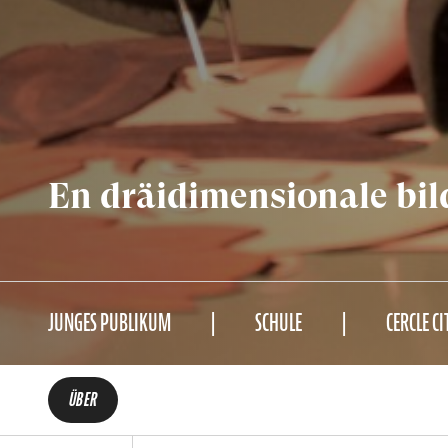
En dräidimensionale bild
JUNGES PUBLIKUM
SCHULE
CERCLE CI
ÜBER