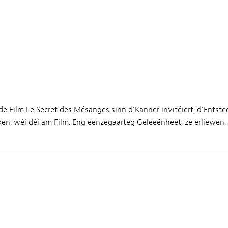
e Film Le Secret des Mésanges sinn d‘Kanner invitéiert, d‘Entst
cken, wéi déi am Film. Eng eenzegaarteg Geleeënheet, ze erliewen