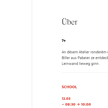
Über
7+
An dësem Atelier ronderëm d
Biller aus Pabeier ze entde
Leinwand lieweg ginn.
SCHOOL
12.03
– 08:30 → 10:00