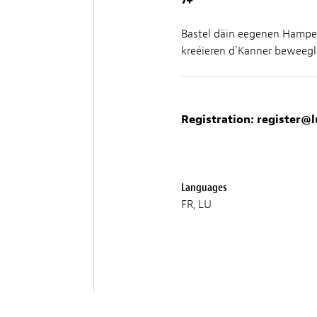
7+
Bastel däin eegenen Hampel
kreéieren d’Kanner beweegle
Registration:
register@l
Languages
FR, LU