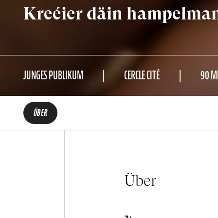
Kreéier däin hampelman
JUNGES PUBLIKUM
CERCLE CITÉ
90 M
ÜBER
Über