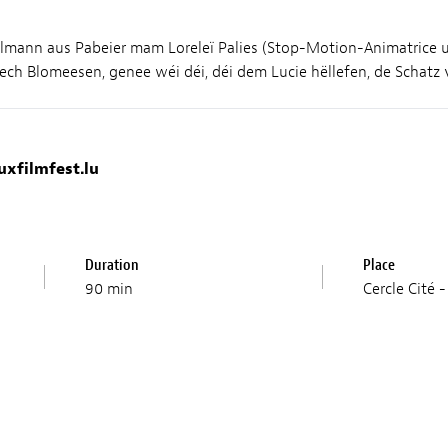
mann aus Pabeier mam Loreleï Palies (Stop-Motion-Animatrice um
ch Blomeesen, genee wéi déi, déi dem Lucie hëllefen, de Schatz 
uxfilmfest.lu
Duration
Place
90 min
Cercle Cité 