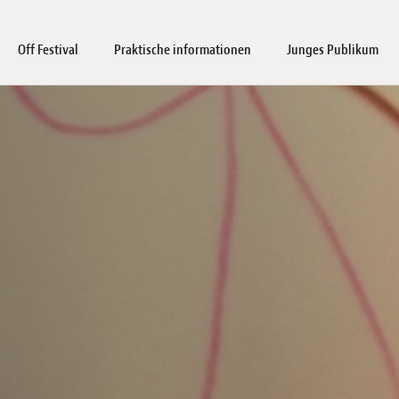
Off Festival
Praktische informationen
Junges Publikum
 &
tner of the Luxembourg City Film
val Schulprogramm
sebereich
Family days – Public screenings & workshops
Kartenverkauf
Gäste
Immersive Pavilion 2026
Anmeldeformular Schulvortstellungen: Filme &
FAQ
Holocaust Remembrance Day 2026
Anstellung
Einreichungen
Industry Days
Luxemburg
Junges Publi
Archiv
P
Workshops
entdecken