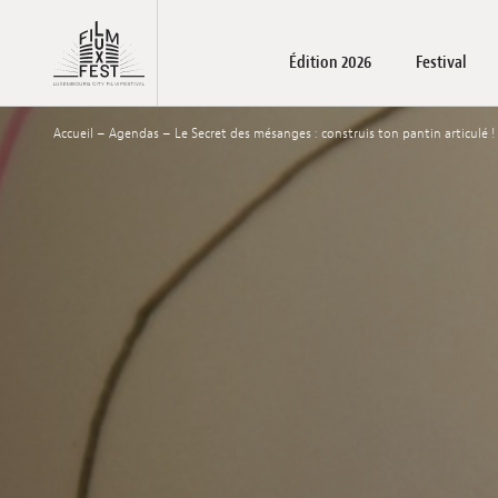
Aller au contenu principal
Édition 2026
Festival
Lux Film Festival
Accueil
–
Agendas
–
Le Secret des mésanges : construis ton pantin articulé ! 
Films
À propos
LuxFilmLab
Infos pratiques
Films
Séances et ateliers scolaire
Accréditations
Palmarès
Family days – Séa
Devenez part
Séances sc
Espace 
Billette
Inv